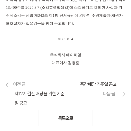
13,400
주를
2025.8.7.(
소각효력발생일
)
에 소각하기로 결의한 사실과 위
주식소각은 상법 제
343
조 제
1
항 단서규정에 의하여 주권제출과 채권자
보호절차가 필요없음을 함께 공고합니다
.
2025. 8. 4.
주식회사 에이피알
대표이사 김병훈
이전 글
중간배당 기준일 공고
제12기 결산 배당을 위한 기준
다음 글
일 공고
목록으로