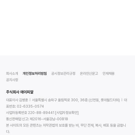
회사소개
개인정보처리방침
공시정보관리규정
온라인신문고
인재채용
공지사항
주식회사 에이피알
대표이사 김병훈
서울특별시 송파구 올림픽로 300, 36층 (신천동, 롯데월드타워)
대
표번호: 02-6335-0574
사업자등록번호 220-88-89441
[사업자정보확인]
통신판매업 신고: 제2016-서울강남-00818
본 사이트의 모든 콘텐츠는 저작권법의 보호를 받는 바, 무단 전재, 복사, 배포 등을 금합니
다.