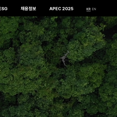
ESG
채용정보
APEC 2025
KR
EN
엔터테인먼트
IR 문의
ESG Library
포토그레이(PHOTOGRAY)
지속가능경영보고서
& 윤리경영
Policy