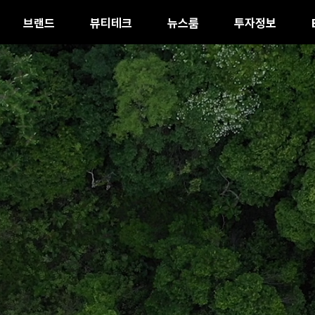
브랜드
뷰티테크
뉴스룸
투자정보
ent
공고
이너뷰티
주주환원
Social
회사개요
CI
패션
재무정보
Governance
 관리
글램디 바이오(GLAM.D Bio)
주주환원정책 및 현황
직원 성장과 역량 개발
엔디와이(NDY)
재무하이라이트
기업지배구조
향 관리
주주구성
사회공헌
감사보고서
컴플라이언스 
 재활용 정보
안전보건
사업보고서
정보보호
기업지배구조보고서
제품 안전 관리