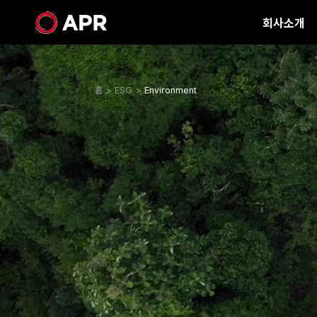
에
회사소개
이
피
알
ESG Overview
뷰티
IR 자료
Environm
홈
ESG
Environment
메디큐브(MEDICUBE)
실적자료
사업장 환경
에이프릴스킨(APRILSKIN)
IR 일정
제품 환경영
포맨트(FORMENT)
제품 포장재