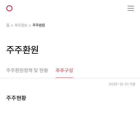
에
이
피
알
홈
투자정보
주주환원
주주환원
주주환원정책 및 현황
주주구성
2025-12-31 기준
주주현황