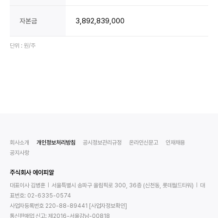
3,892,839,000
자본금
단위 : 원/주
회사소개
개인정보처리방침
공시정보관리규정
온라인신문고
인재채용
공지사항
주식회사 에이피알
대표이사 김병훈
서울특별시 송파구 올림픽로 300, 36층 (신천동, 롯데월드타워)
대
표번호: 02-6335-0574
사업자등록번호 220-88-89441
[사업자정보확인]
통신판매업 신고: 제2016-서울강남-00818